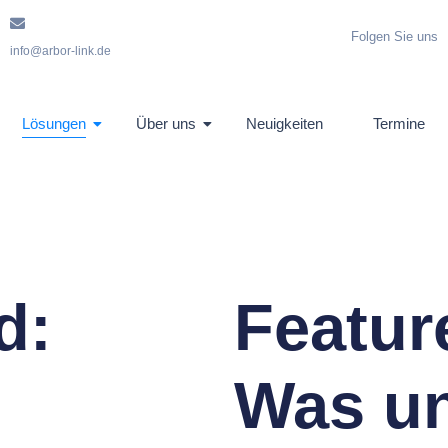
Folgen Sie uns
info@arbor-link.de
Lösungen
Über uns
Neuigkeiten
Termine
d:
Featur
Was un